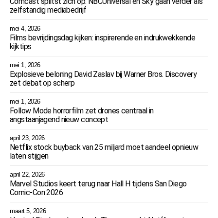
Comcast splitst zich op: NBCUniversal en Sky gaan verder als
zelfstandig mediabedrijf
mei 4, 2026
Films bevrijdingsdag kijken: inspirerende en indrukwekkende
kijktips
mei 1, 2026
Explosieve beloning David Zaslav bij Warner Bros. Discovery
zet debat op scherp
mei 1, 2026
Follow Mode horrorfilm zet drones centraal in
angstaanjagend nieuw concept
april 23, 2026
Netflix stock buyback van 25 miljard moet aandeel opnieuw
laten stijgen
april 22, 2026
Marvel Studios keert terug naar Hall H tijdens San Diego
Comic-Con 2026
maart 5, 2026