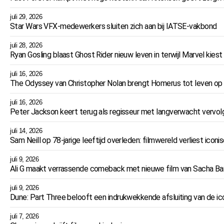
juli 29, 2026
Star Wars VFX-medewerkers sluiten zich aan bij IATSE-vakbond
juli 28, 2026
Ryan Gosling blaast Ghost Rider nieuw leven in terwijl Marvel kiest
juli 16, 2026
The Odyssey van Christopher Nolan brengt Homerus tot leven op
juli 16, 2026
Peter Jackson keert terug als regisseur met langverwacht vervolg
juli 14, 2026
Sam Neill op 78-jarige leeftijd overleden: filmwereld verliest iconi
juli 9, 2026
Ali G maakt verrassende comeback met nieuwe film van Sacha B
juli 9, 2026
Dune: Part Three belooft een indrukwekkende afsluiting van de ic
juli 7, 2026