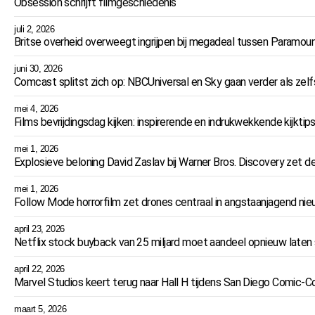
Obsession schrijft filmgeschiedenis
juli 2, 2026
Britse overheid overweegt ingrijpen bij megadeal tussen Paramou
juni 30, 2026
Comcast splitst zich op: NBCUniversal en Sky gaan verder als zelf
mei 4, 2026
Films bevrijdingsdag kijken: inspirerende en indrukwekkende kijktip
mei 1, 2026
Explosieve beloning David Zaslav bij Warner Bros. Discovery zet 
mei 1, 2026
Follow Mode horrorfilm zet drones centraal in angstaanjagend ni
april 23, 2026
Netflix stock buyback van 25 miljard moet aandeel opnieuw laten 
april 22, 2026
Marvel Studios keert terug naar Hall H tijdens San Diego Comic-
maart 5, 2026