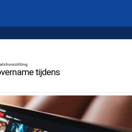
atshoorzitting
overname tijdens