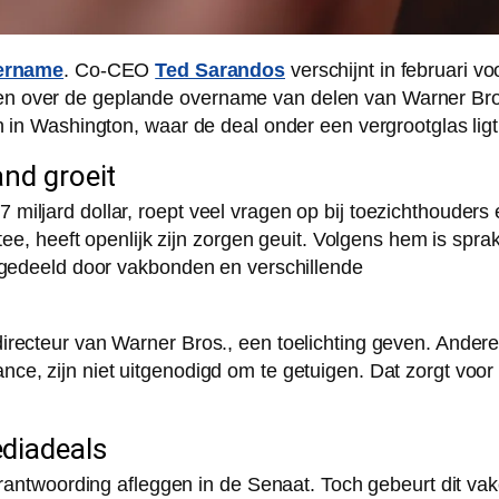
vername
. Co-CEO
Ted Sarandos
verschijnt in februari vo
en over de geplande overname van delen van Warner Bro
n in Washington, waar de deal onder een vergrootglas ligt
and groeit
iljard dollar, roept veel vragen op bij toezichthouders 
tee, heeft openlijk zijn zorgen geuit. Volgens hem is spra
t gedeeld door vakbonden en verschillende
irecteur van Warner Bros., een toelichting geven. Ander
e, zijn niet uitgenodigd om te getuigen. Dat zorgt voor
diadeals
erantwoording afleggen in de Senaat. Toch gebeurt dit vak