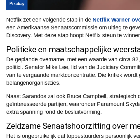
Pixabay
Netflix zet een volgende stap in de
Netflix Warner o
een Amerikaanse Senaatscommissie om uitleg te gev
Discovery. Met deze stap hoopt Netflix steun te winne
Politieke en maatschappelijke weerst
De geplande overname, met een waarde van circa 82,7 m
politici. Senator Mike Lee, lid van de Judiciary Commit
van te vergaande marktconcentratie. Die kritiek word
belangenorganisaties.
Naast Sarandos zal ook Bruce Campbell, strategisch d
geïnteresseerde partijen, waaronder Paramount Skydanc
extra spanning rond de besluitvorming.
Zeldzame Senaatshoorzitting over me
Het is ongebruikelijk dat topbestuurders persoonlijk v