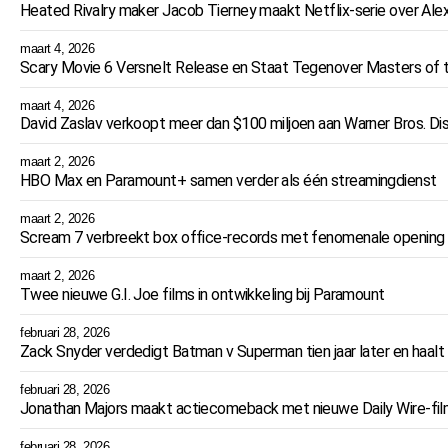
Heated Rivalry maker Jacob Tierney maakt Netflix-serie over Ale
maart 4, 2026
Scary Movie 6 Versnelt Release en Staat Tegenover Masters of 
maart 4, 2026
David Zaslav verkoopt meer dan $100 miljoen aan Warner Bros. D
maart 2, 2026
HBO Max en Paramount+ samen verder als één streamingdienst
maart 2, 2026
Scream 7 verbreekt box office-records met fenomenale opening va
maart 2, 2026
Twee nieuwe G.I. Joe films in ontwikkeling bij Paramount
februari 28, 2026
Zack Snyder verdedigt Batman v Superman tien jaar later en haalt ui
februari 28, 2026
Jonathan Majors maakt actiecomeback met nieuwe Daily Wire-fi
februari 28, 2026