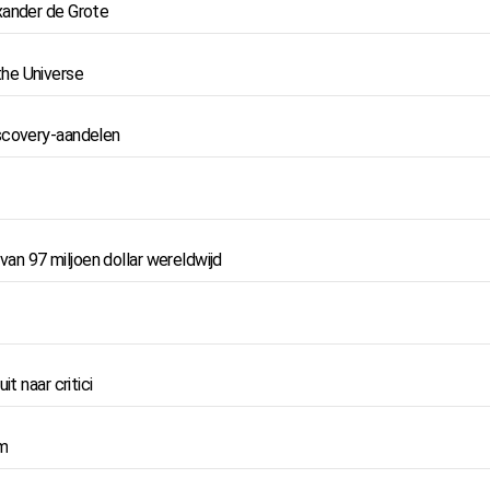
xander de Grote
the Universe
iscovery-aandelen
n 97 miljoen dollar wereldwijd
t naar critici
lm