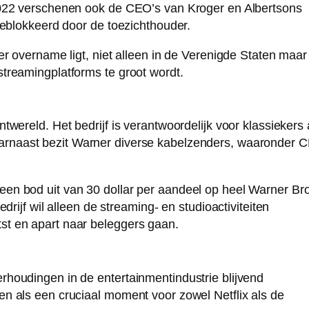
2022 verschenen ook de CEO’s van Kroger en Albertsons
geblokkeerd door de toezichthouder.
er overname ligt, niet alleen in de Verenigde Staten maar
treamingplatforms te groot wordt.
wereld. Het bedrijf is verantwoordelijk voor klassiekers 
arnaast bezit Warner diverse kabelzenders, waaronder 
en bod uit van 30 dollar per aandeel op heel Warner Bro
drijf wil alleen de streaming- en studioactiviteiten
t en apart naar beleggers gaan.
houdingen in de entertainmentindustrie blijvend
n als een cruciaal moment voor zowel Netflix als de