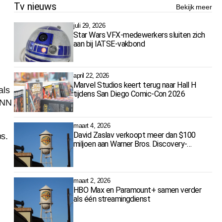
Tv nieuws
Bekijk meer
juli 29, 2026
Star Wars VFX-medewerkers sluiten zich
aan bij IATSE-vakbond
april 22, 2026
Marvel Studios keert terug naar Hall H
als
tijdens San Diego Comic-Con 2026
CNN
maart 4, 2026
David Zaslav verkoopt meer dan $100
s.
miljoen aan Warner Bros. Discovery-
aandelen
maart 2, 2026
HBO Max en Paramount+ samen verder
als één streamingdienst