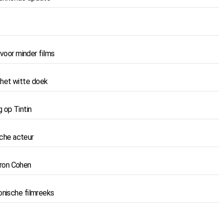
 voor minder films
 het witte doek
 op Tintin
sche acteur
aron Cohen
onische filmreeks