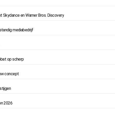
nt Skydance en Warner Bros. Discovery
standig mediabedrijf
s
debat op scherp
euw concept
stijgen
Con 2026