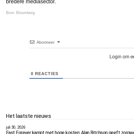
bredere mediasector.
Bron:
Bloomberg
Abonneer
Login om ee
0
REACTIES
Het laatste nieuws
juli 30, 2026
Fast Forever kampt met hoge kosten: Alan Ritchson geeft zorg