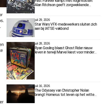
Fast Forever kampt met hoge kosten:
Alan Ritchson geeft zorgwekkende
update
or
juli 29, 2026
s.
Star Wars VFX-medewerkers sluiten zich
.
aan bij IATSE-vakbond
juli 28, 2026
en
Ryan Gosling blaast Ghost Rider nieuw
ke
leven in terwijl Marvel kiest voor minder
films
e
juli 16, 2026
The Odyssey van Christopher Nolan
brengt Homerus tot leven op het witte
doek
er