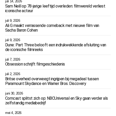
juli 14, 2026
Sam Neill op 78-jarige leeftijd overleden: filmwereld verliest
iconische acteur
juli 9, 2026
Ali G maakt verrassende comeback met nieuwe film van
Sacha Baron Cohen
juli 9, 2026
Dune: Part Three belooft een indrukwekkende afsluiting van
de iconische filmreeks
juli 7, 2026
Obsession schrijft filmgeschiedenis
juli 2, 2026
Britse overheid overweegt ingrijpen bij megadeal tussen
Paramount Skydance en Warner Bros. Discovery
juni 30, 2026
Comcast splitst zich op: NBCUniversal en Sky gaan verder als
zelfstandig mediabedrijf
mei 4, 2026