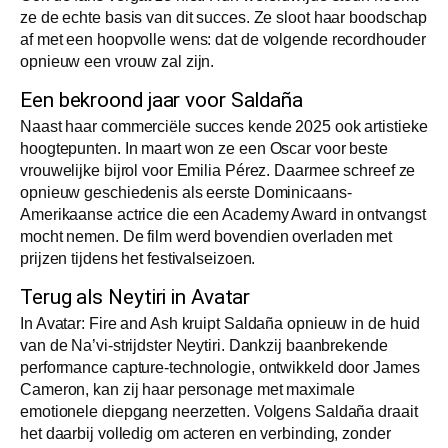
ze de echte basis van dit succes. Ze sloot haar boodschap
af met een hoopvolle wens: dat de volgende recordhouder
opnieuw een vrouw zal zijn.
Een bekroond jaar voor Saldaña
Naast haar commerciële succes kende 2025 ook artistieke
hoogtepunten. In maart won ze een Oscar voor beste
vrouwelijke bijrol voor Emilia Pérez. Daarmee schreef ze
opnieuw geschiedenis als eerste Dominicaans-
Amerikaanse actrice die een Academy Award in ontvangst
mocht nemen. De film werd bovendien overladen met
prijzen tijdens het festivalseizoen.
Terug als Neytiri in Avatar
In Avatar: Fire and Ash kruipt Saldaña opnieuw in de huid
van de Na’vi-strijdster Neytiri. Dankzij baanbrekende
performance capture-technologie, ontwikkeld door James
Cameron, kan zij haar personage met maximale
emotionele diepgang neerzetten. Volgens Saldaña draait
het daarbij volledig om acteren en verbinding, zonder