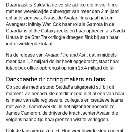
Daarnaast is Saldaña de eerste actrice die in vier films
met een wereldwijde opbrengst van meer dan 2 miljard
dollar te zien was. Naast de Avatar-films gaat het om
Avengers: Infinity War. Ook haar rol als Gamora in de
Guardians of the Galaxy-reeks en haar optreden als Nyota
Uhura in de Star Trek-trilogie droegen flink bij aan haar
indrukwekkende totaal.
Na de release van
Avatar: Fire and Ash
, dat inmiddels
meer dan 1,2 miljard dollar heeft opgebracht, staat haar
totale box office-opbrengst op ruim 15,4 miljard dollar.
Dankbaarheid richting makers en fans
Op sociale media stond Saldaña uitgebreid stil bij dit
moment. Ze benadrukte dat dit record niet alleen van haar
is, maar van alle regisseurs, collega’s en creatieve teams
met wie zij samenwerkte. In het bijzonder noemde ze
James Cameron, de drijvende kracht achter Avatar, die
volgens haar altijd haar grenzen wist te verleggen.
Ook de fans vergat ze niet. Hun wereldwijde steun noemt