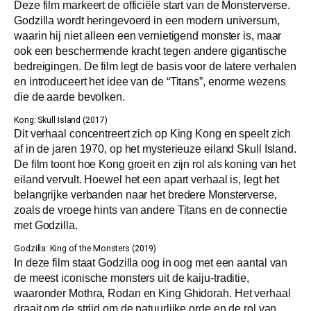
Deze film markeert de officiële start van de Monsterverse.
Godzilla wordt heringevoerd in een modern universum,
waarin hij niet alleen een vernietigend monster is, maar
ook een beschermende kracht tegen andere gigantische
bedreigingen. De film legt de basis voor de latere verhalen
en introduceert het idee van de “Titans”, enorme wezens
die de aarde bevolken.
Kong: Skull Island (2017)
Dit verhaal concentreert zich op King Kong en speelt zich
af in de jaren 1970, op het mysterieuze eiland Skull Island.
De film toont hoe Kong groeit en zijn rol als koning van het
eiland vervult. Hoewel het een apart verhaal is, legt het
belangrijke verbanden naar het bredere Monsterverse,
zoals de vroege hints van andere Titans en de connectie
met Godzilla.
Godzilla: King of the Monsters (2019)
In deze film staat Godzilla oog in oog met een aantal van
de meest iconische monsters uit de kaiju-traditie,
waaronder Mothra, Rodan en King Ghidorah. Het verhaal
draait om de strijd om de natuurlijke orde en de rol van