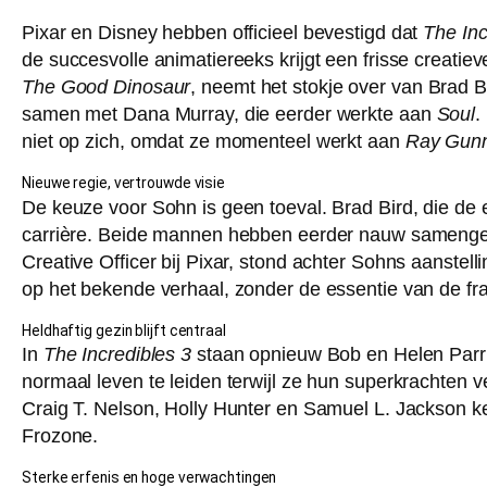
Pixar en Disney hebben officieel bevestigd dat
The Inc
de succesvolle animatiereeks krijgt een frisse creati
The Good Dinosaur
, neemt het stokje over van Brad Bi
samen met Dana Murray, die eerder werkte aan
Soul
.
niet op zich, omdat ze momenteel werkt aan
Ray Gun
Nieuwe regie, vertrouwde visie
De keuze voor Sohn is geen toeval. Brad Bird, die de 
carrière. Beide mannen hebben eerder nauw samengewe
Creative Officer bij Pixar, stond achter Sohns aanstel
op het bekende verhaal, zonder de essentie van de fra
Heldhaftig gezin blijft centraal
In
The Incredibles 3
staan opnieuw Bob en Helen Parr 
normaal leven te leiden terwijl ze hun superkrachten
Craig T. Nelson, Holly Hunter en Samuel L. Jackson kere
Frozone.
Sterke erfenis en hoge verwachtingen