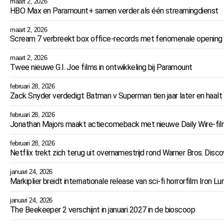
maart 2, 2026
HBO Max en Paramount+ samen verder als één streamingdienst
maart 2, 2026
Scream 7 verbreekt box office-records met fenomenale opening va
maart 2, 2026
Twee nieuwe G.I. Joe films in ontwikkeling bij Paramount
februari 28, 2026
Zack Snyder verdedigt Batman v Superman tien jaar later en haalt ui
februari 28, 2026
Jonathan Majors maakt actiecomeback met nieuwe Daily Wire-fi
februari 28, 2026
Netflix trekt zich terug uit overnamestrijd rond Warner Bros. Disc
januari 24, 2026
Markiplier breidt internationale release van sci-fi horrorfilm Iron Lu
januari 24, 2026
The Beekeeper 2 verschijnt in januari 2027 in de bioscoop