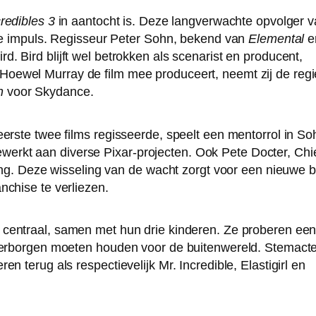
redibles 3
in aantocht is. Deze langverwachte opvolger 
eve impuls. Regisseur Peter Sohn, bekend van
Elemental
e
rd. Bird blijft wel betrokken als scenarist en producent,
 Hoewel Murray de film mee produceert, neemt zij de regi
n
voor Skydance.
eerste twee films regisseerde, speelt een mentorrol in So
rkt aan diverse Pixar-projecten. Ook Pete Docter, Chi
ling. Deze wisseling van de wacht zorgt voor een nieuwe b
nchise te verliezen.
centraal, samen met hun drie kinderen. Ze proberen ee
 verborgen moeten houden voor de buitenwereld. Stemact
n terug als respectievelijk Mr. Incredible, Elastigirl en