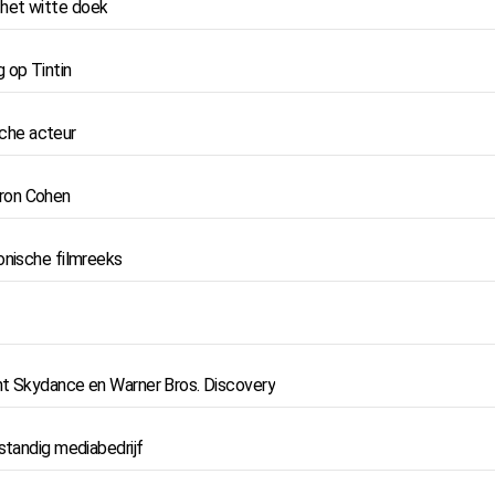
 het witte doek
 op Tintin
sche acteur
aron Cohen
onische filmreeks
nt Skydance en Warner Bros. Discovery
standig mediabedrijf