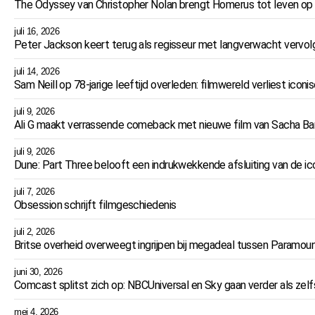
The Odyssey van Christopher Nolan brengt Homerus tot leven op
juli 16, 2026
Peter Jackson keert terug als regisseur met langverwacht vervolg
juli 14, 2026
Sam Neill op 78-jarige leeftijd overleden: filmwereld verliest iconi
juli 9, 2026
Ali G maakt verrassende comeback met nieuwe film van Sacha B
juli 9, 2026
Dune: Part Three belooft een indrukwekkende afsluiting van de ic
juli 7, 2026
Obsession schrijft filmgeschiedenis
juli 2, 2026
Britse overheid overweegt ingrijpen bij megadeal tussen Paramou
juni 30, 2026
Comcast splitst zich op: NBCUniversal en Sky gaan verder als zelf
mei 4, 2026