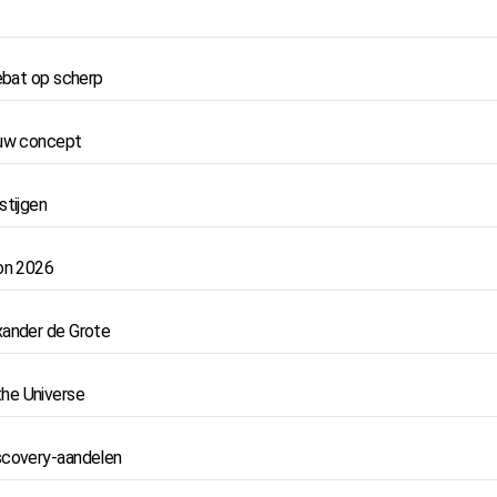
s
debat op scherp
euw concept
stijgen
Con 2026
xander de Grote
the Universe
iscovery-aandelen