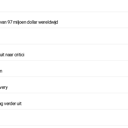
n 97 miljoen dollar wereldwijd
t naar critici
lm
overy
ng verder uit