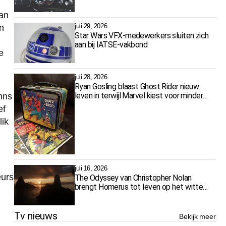
update
van
juli 29, 2026
n
Star Wars VFX-medewerkers sluiten zich
aan bij IATSE-vakbond
e
juli 28, 2026
Ryan Gosling blaast Ghost Rider nieuw
leven in terwijl Marvel kiest voor minder
hns
films
ef
lik
n
juli 16, 2026
eurs
The Odyssey van Christopher Nolan
brengt Homerus tot leven op het witte
doek
Tv nieuws
Bekijk meer