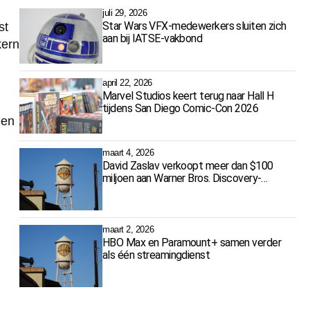
juli 29, 2026
Star Wars VFX-medewerkers sluiten zich
st
aan bij IATSE-vakbond
kern
april 22, 2026
Marvel Studios keert terug naar Hall H
tijdens San Diego Comic-Con 2026
een
maart 4, 2026
David Zaslav verkoopt meer dan $100
miljoen aan Warner Bros. Discovery-
aandelen
maart 2, 2026
HBO Max en Paramount+ samen verder
als één streamingdienst