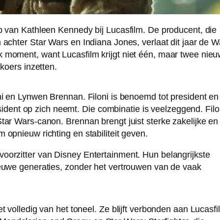
p van Kathleen Kennedy bij Lucasfilm. De producent, die
achter Star Wars en Indiana Jones, verlaat dit jaar de W
 moment, want Lucasfilm krijgt niet één, maar twee nie
koers inzetten.
ni en Lynwen Brennan. Filoni is benoemd tot president en
resident op zich neemt. Die combinatie is veelzeggend. Filo
tar Wars-canon. Brennan brengt juist sterke zakelijke en
opnieuw richting en stabiliteit geven.
oorzitter van Disney Entertainment. Hun belangrijkste
ieuwe generaties, zonder het vertrouwen van de vaak
t volledig van het toneel. Ze blijft verbonden aan Lucasfi