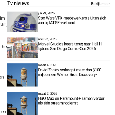
Tv nieuws
Bekijk meer
juli 29, 2026
ilm
Star Wars VFX-medewerkers sluiten zich
aan bij IATSE-vakbond
cht,
april 22, 2026
Marvel Studios keert terug naar Hall H
 the
tijdens San Diego Comic-Con 2026
,
maart 4, 2026
David Zaslav verkoopt meer dan $100
miljoen aan Warner Bros. Discovery-
en
aandelen
maart 2, 2026
HBO Max en Paramount+ samen verder
als één streamingdienst
i en