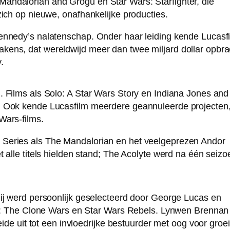
andalorian and Grogu en Star Wars: Starfighter, die
zich op nieuwe, onafhankelijke producties.
ennedy’s nalatenschap. Onder haar leiding kende Lucasf
ens, dat wereldwijd meer dan twee miljard dollar opbra
.
 Films als Solo: A Star Wars Story en Indiana Jones and
. Ook kende Lucasfilm meerdere geannuleerde projecten
Wars-films.
 Series als The Mandalorian en het veelgeprezen Andor
 alle titels hielden stand; The Acolyte werd na één seizo
Hij werd persoonlijk geselecteerd door George Lucas en
ars: The Clone Wars en Star Wars Rebels. Lynwen Brennan
eide uit tot een invloedrijke bestuurder met oog voor groe