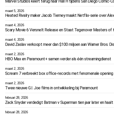
Marvel Studios keert terug naar Hall H tijdens San Diego Comic-
maart 5, 2026
Heated Rivalry maker Jacob Tierney maakt Netflix-serie over Ale
maart 4, 2026
Scary Movie 6 Versnelt Release en Staat Tegenover Masters of 
maart 4, 2026
David Zaslav verkoopt meer dan $100 miljoen aan Warner Bros. D
maart 2, 2026
HBO Max en Paramount+ samen verder als één streamingdienst
maart 2, 2026
Scream 7 verbreekt box office-records met fenomenale opening va
maart 2, 2026
Twee nieuwe G.I. Joe films in ontwikkeling bij Paramount
februari 28, 2026
Zack Snyder verdedigt Batman v Superman tien jaar later en haalt ui
februari 28, 2026