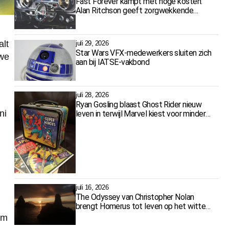
Fast Forever kampt met hoge kosten:
Alan Ritchson geeft zorgwekkende
update
alt
juli 29, 2026
Star Wars VFX-medewerkers sluiten zich
uwe
aan bij IATSE-vakbond
juli 28, 2026
Ryan Gosling blaast Ghost Rider nieuw
ni
leven in terwijl Marvel kiest voor minder
films
juli 16, 2026
The Odyssey van Christopher Nolan
brengt Homerus tot leven op het witte
doek
lm