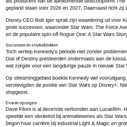
als producent van de aankomende bioscoopfilms The M
gepland staan voor 2026 en 2027. Daarnaast richt zij 
Disney-CEO Bob Iger sprak zijn waardering uit voor K
grote successen, waaronder Star Wars: The Force Awak
en de populaire spin-off Rogue One: A Star Wars Story
Successen én struikelblokken
Toch verliep Kennedy’s periode niet zonder problemen.
Dial of Destiny presteerden ondermaats aan de kassa
wat zorgde voor een langdurige pauze in nieuwe Star 
Op streaminggebied boekte Kennedy wel vooruitgang.
verstevigden de positie van Star Wars op Disney+. Niet
stopgezet.
Ervaren opvolgers
Dave Filoni is al decennia verbonden aan Lucasfilm. 
speelde een sleutelrol bij animatieseries als Star W
begon haar carrière bij Industrial Light & Magic en gro