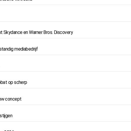
nt Skydance en Warner Bros. Discovery
standig mediabedrijf
s
debat op scherp
euw concept
stijgen