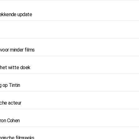
wekkende update
 voor minder films
 het witte doek
 op Tintin
sche acteur
aron Cohen
onische filmreeks