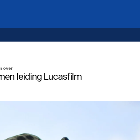
m over
men leiding Lucasfilm