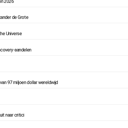
Con 2026
xander de Grote
the Universe
iscovery-aandelen
n 97 miljoen dollar wereldwijd
t naar critici