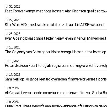
juli 30, 2026
Fast Forever kampt met hoge kosten: Alan Ritchson geeft zorg
juli 29, 2026
Star Wars VFX-medewerkers sluiten zich aan bij IATSE-vakbond
juli 28, 2026
Ryan Gosling blaast Ghost Rider nieuw leven in terwijl Marvel kiest
juli 16, 2026
The Odyssey van Christopher Nolan brengt Homerus tot leven op
juli 16, 2026
Peter Jackson keert terug als regisseur met langverwacht vervolg
juli 14, 2026
Sam Neill op 78-jarige leeftijd overleden: filmwereld verliest iconi
juli 9, 2026
Ali G maakt verrassende comeback met nieuwe film van Sacha B
juli 9, 2026
Dune: Part Three belooft een indrukwekkende afsluiting van de ic