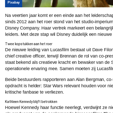
Pixabay
Na veertien jaar komt er een einde aan het leiderscha
sinds 2012 aan het roer stond van het studio-imperium 
Disney Company. Haar vertrek markeert een belangrijk
leiders. Met deze stap wil Disney duidelijk een nieuwe 
Twee kopstukken aan het roer
De nieuwe leiding van Lucasfilm bestaat uit Dave Filo
chief creative officer, terwijl Brennan de rol van co-p
staat bekend als creatieve kracht en bewaker van de S
operationele ervaring mee. Samen moeten zij Lucasfilm 
Beide bestuurders rapporteren aan Alan Bergman, co-v
opdracht is helder: Star Wars relevant houden voor n
kritische fanbase te verliezen.
Kathleen Kennedy blijft betrokken
Hoewel Kennedy haar functie neerlegt, verdwijnt ze nie